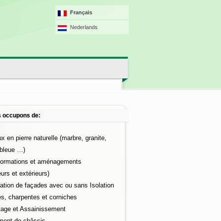
Français
Nederlands
 occupons de:
x en pierre naturelle (marbre, granite,
 bleue …)
formations et aménagements
eurs et extérieurs)
tion de façades avec ou sans Isolation
es, charpentes et corniches
tage et Assainissement
ment de châssis