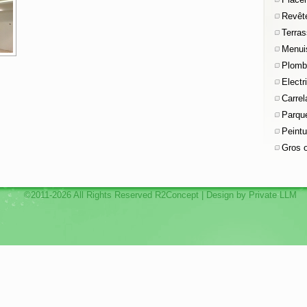
Revêt
Terra
Menuis
Plombe
Electri
Carre
Parqu
Peintu
Gros 
©2011-2026 All Rights Reserved R2Concept | Design by
Private LLM