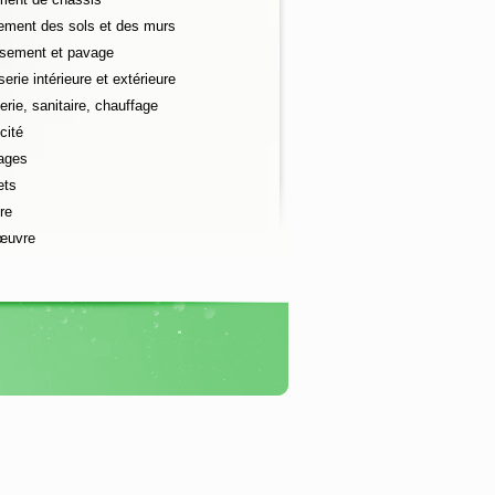
ement des sols et des murs
ssement et pavage
erie intérieure et extérieure
rie, sanitaire, chauffage
cité
lages
ets
re
œuvre