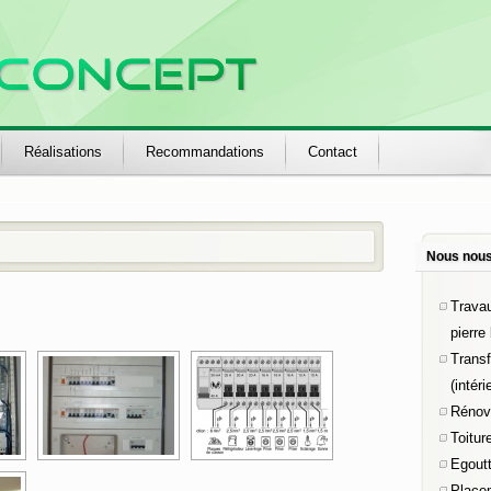
Réalisations
Recommandations
Contact
Nous nous
Travau
pierre
Trans
(intéri
Rénova
Toitur
Egout
Place